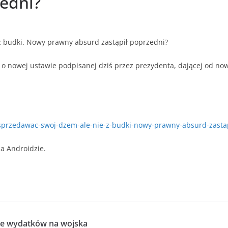
zedni?
z budki. Nowy prawny absurd zastąpił poprzedni?
 o nowej ustawie podpisanej dziś przez prezydenta, dającej od n
uz-sprzedawac-swoj-dzem-ale-nie-z-budki-nowy-prawny-absurd-zasta
a Androidzie.
cie wydatków na wojska