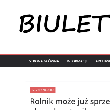
Przejdź
do
treści
STRONA GŁÓWNA
INFORMACJE
ARCHIW
SZCZYTY ABSURDU
Rolnik może już sprz