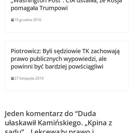
„Washington Post”: CIA ustaliła, że Rosja
pomagała Trumpowi
10 grudnia 2016
Piotrowicz: Byli sędziowie TK zachowają
prawo publicznych wypowiedzi, ale
powinni być bardziej powściągliwi
27 listopada 2016
Jeden komentarz do “
Duda
ułaskawił Kamińskiego. „Kpina z
sądu”, „Lekceważy prawo i