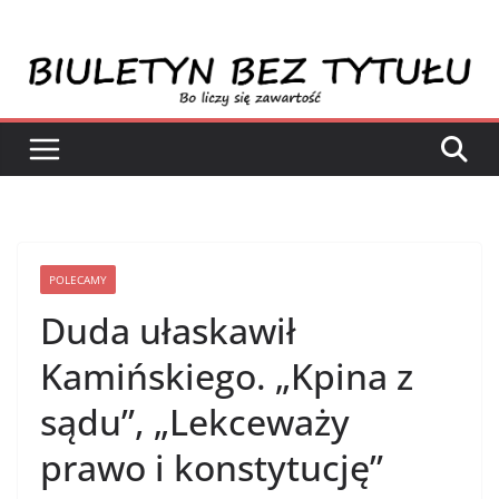
Przejdź
do
treści
POLECAMY
Duda ułaskawił
Kamińskiego. „Kpina z
sądu”, „Lekceważy
prawo i konstytucję”