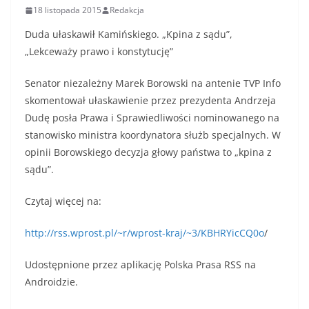
18 listopada 2015
Redakcja
Duda ułaskawił Kamińskiego. „Kpina z sądu”,
„Lekceważy prawo i konstytucję”
Senator niezależny Marek Borowski na antenie TVP Info
skomentował ułaskawienie przez prezydenta Andrzeja
Dudę posła Prawa i Sprawiedliwości nominowanego na
stanowisko ministra koordynatora służb specjalnych. W
opinii Borowskiego decyzja głowy państwa to „kpina z
sądu”.
Czytaj więcej na:
http://rss.wprost.pl/~r/wprost-kraj/~3/KBHRYicCQ0o
/
Udostępnione przez aplikację Polska Prasa RSS na
Androidzie.