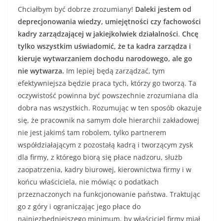
Chciałbym być dobrze zrozumiany!
Daleki jestem od
deprecjonowania wiedzy, umiejętności czy fachowości
kadry zarządzającej w jakiejkolwiek działalności
.
Chcę
tylko wszystkim uświadomić, że ta kadra zarządza i
kieruje wytwarzaniem dochodu narodowego, ale go
nie wytwarza.
Im lepiej będą zarządzać, tym
efektywniejsza będzie praca tych, którzy go tworzą. Ta
oczywistość powinna być powszechnie zrozumiana dla
dobra nas wszystkich. Rozumując w ten sposób okazuje
się, że pracownik na samym dole hierarchii zakładowej
nie jest jakimś tam robolem, tylko partnerem
współdziałającym z pozostałą kadrą i tworzącym zysk
dla firmy, z którego biorą się płace nadzoru, służb
zaopatrzenia, kadry biurowej, kierownictwa firmy i w
końcu właściciela, nie mówiąc o podatkach
przeznaczonych na funkcjonowanie państwa. Traktując
go z góry i ograniczając jego płace do
najniezbędniejszego minimum, by właściciel firmy miał