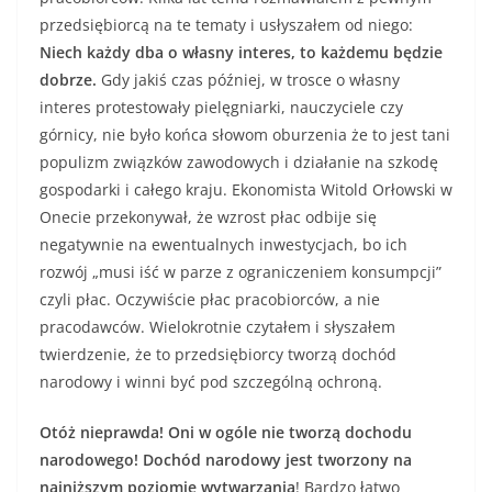
przedsiębiorcą na te tematy i usłyszałem od niego:
Niech każdy dba o własny
interes, to każdemu będzie
dobrze.
Gdy jakiś czas później, w trosce o własny
interes protestowały pielęgniarki, nauczyciele czy
górnicy, nie było końca słowom oburzenia że to jest tani
populizm związków zawodowych i działanie na szkodę
gospodarki i całego kraju. Ekonomista Witold Orłowski w
Onecie przekonywał, że wzrost płac odbije się
negatywnie na ewentualnych inwestycjach, bo ich
rozwój „musi iść w parze z ograniczeniem konsumpcji”
czyli płac. Oczywiście płac pracobiorców, a nie
pracodawców. Wielokrotnie czytałem i słyszałem
twierdzenie, że to przedsiębiorcy tworzą dochód
narodowy i winni być pod szczególną ochroną.
Otóż nieprawda! Oni w ogóle nie tworzą dochodu
narodowego! Dochód narodowy jest tworzony na
najniższym poziomie wytwarzania
! Bardzo łatwo