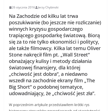
26 stycznia 2016
Jerzy Chybinski
Na Zachodzie od kilku lat trwa
poszukiwanie (bo jeszcze nie rozliczanie)
winnych kryzysu gospodarczego
trapiącego gospodarkę światową. Biorą
się za to nie tylko ekonomiści i politycy,
ale także filmowcy. Kilka lat temu Oliver
Stone nakręcił film pt. „Wall Street”
obnażający kulisy i metody działania
światowej finansjery, dla której
„chciwość jest dobra”, a niedawno
wszedł na zachodnie ekrany film „The
Big Short” o podobnej tematyce,
udowadniający, że „chciwość jest zła”.
W poprzednim artykule przedstawiłem krótki rys
historyczny stosunków gospodarczych od starożytności