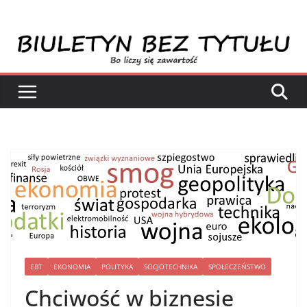
Przejdź
do
treści
EBT
EKONOMIA
POLITYKA
SOCJOTECHNIKA
SPOŁECZEŃSTWO
Chciwość w biznesie