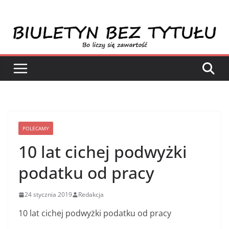
Przejdź
do
treści
POLECAMY
10 lat cichej podwyżki
podatku od pracy
24 stycznia 2019
Redakcja
10 lat cichej podwyżki podatku od pracy