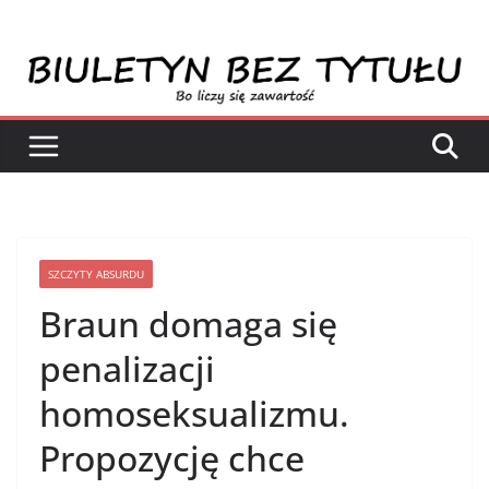
Przejdź
do
treści
SZCZYTY ABSURDU
Braun domaga się
penalizacji
homoseksualizmu.
Propozycję chce