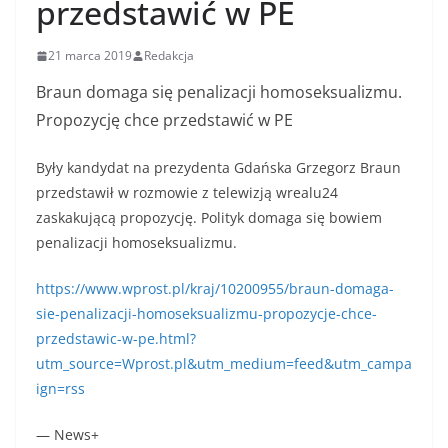
przedstawić w PE
21 marca 2019
Redakcja
Braun domaga się penalizacji homoseksualizmu.
Propozycję chce przedstawić w PE
Były kandydat na prezydenta Gdańska Grzegorz Braun
przedstawił w rozmowie z telewizją wrealu24
zaskakującą propozycję. Polityk domaga się bowiem
penalizacji homoseksualizmu.
https://www.wprost.pl/kraj/10200955/braun-domaga-
sie-penalizacji-homoseksualizmu-propozycje-chce-
przedstawic-w-pe.html?
utm_source=Wprost.pl&utm_medium=feed&utm_campa
ign=rss
— News+