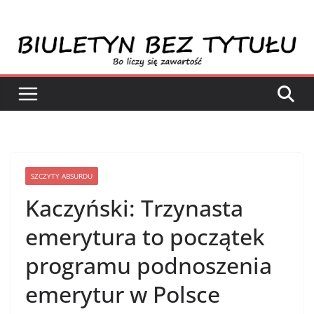
Przejdź
do
treści
SZCZYTY ABSURDU
Kaczyński: Trzynasta
emerytura to początek
programu podnoszenia
emerytur w Polsce