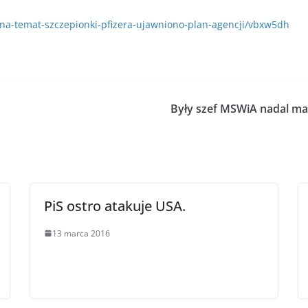
-na-temat-szczepionki-pfizera-ujawniono-plan-agencji/vbxw5dh
Były szef MSWiA nadal ma 
PiS ostro atakuje USA.
13 marca 2016