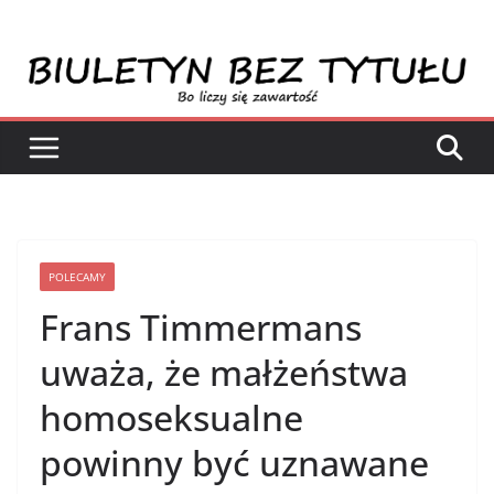
Przejdź
do
treści
POLECAMY
Frans Timmermans
uważa, że małżeństwa
homoseksualne
powinny być uznawane