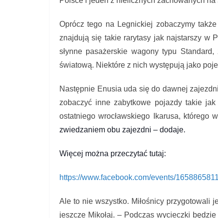
Polsce i jeden z nielicznych zachowanych na 
Oprócz tego na Legnickiej zobaczymy także
znajdują się takie rarytasy jak najstarszy w 
słynne pasażerskie wagony typu Standard,
światową. Niektóre z nich występują jako poj
Następnie Enusia uda się do dawnej zajezdni
zobaczyć inne zabytkowe pojazdy takie ja
ostatniego wrocławskiego Ikarusa, którego 
zwiedzaniem obu zajezdni – dodaje.
Więcej można przeczytać tutaj:
https://www.facebook.com/
events/165886581
Ale to nie wszystko. Miłośnicy przygotowali
jeszcze Mikołaj.
–
Podczas wycieczki będzie m