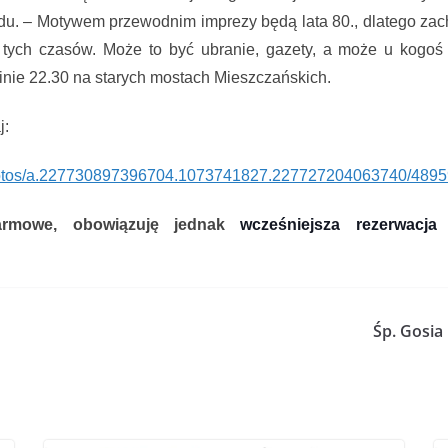
du.
–
Motywem przewodnim imprezy będą lata 80., dlatego zach
tych czasów. Może to być ubranie, gazety, a może u kogoś 
nie 22.30 na starych mostach Mieszczańskich.
j:
tos/a.
227730897396704.1073741827.
227727204063740/
4895
rmowe, obowiązuję jednak
wcześniejsza rezerwacja 
Śp. Gosia