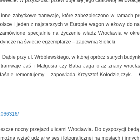
świecie. W przyszłości przewiduje się jego całkowitą renowację
 inne zabytkowe tramwaje, które zabezpieczono w ramach pr
Polsce i jeden z najstarszych w Europie wagon wieżowy do napra
 zamówione specjalnie na życzenie władz Wrocławia w okre
edyncze na świecie egzemplarze – zapewnia Sielicki.
 Dąbie przy ul. Wróblewskiego, w której oprócz starych budynk
k tramwaje Jaś i Małgosia czy Baba Jaga oraz znany wrocł
właśnie remontujemy – zapowiada Krzysztof Kołodziejczyk. –
1066316/
 jeszcze nocny przejazd ulicami Wrocławia. Do dyspozycji będ
ożna wziąć udział w sesji fotograficznej na mostach i innyc