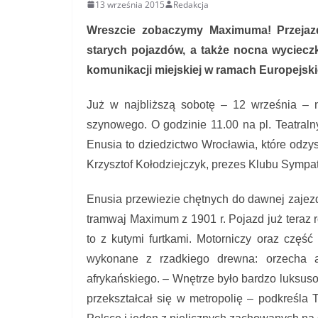
13 września 2015
Redakcja
Wreszcie zobaczymy Maximuma! Przejaz
starych pojazdów, a także nocna wycieczk
komunikacji miejskiej w ramach Europejski
Już w najbliższą sobotę – 12 września – na
szynowego. O godzinie 11.00 na pl. Teatral
Enusia to dziedzictwo Wrocławia, które odzys
Krzysztof Kołodziejczyk, prezes Klubu Sympat
Enusia przewiezie chętnych do dawnej zajezdn
tramwaj Maximum z 1901 r. Pojazd już teraz 
to z kutymi furtkami. Motorniczy oraz częś
wykonane z rzadkiego drewna: orzecha 
afrykańskiego. – Wnętrze było bardzo luksus
przekształcał się w metropolię – podkreśla 