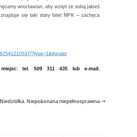
ęcamy wrocławian, aby wzięli ze sobą jakieś
znajduje się taki stary bilet MPK – zachęca
92541210537/?type=1&
theater
miejsc: tel. 509 311 435 lub e-mail:
 Niedziółka. Niepokonana niepełnosprawna.