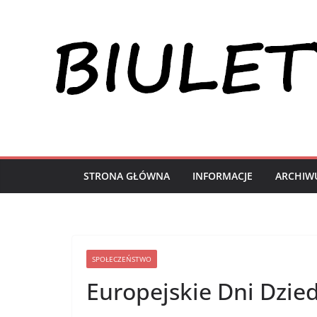
Przejdź
do
treści
STRONA GŁÓWNA
INFORMACJE
ARCHIW
SPOŁECZEŃSTWO
Europejskie Dni Dzie