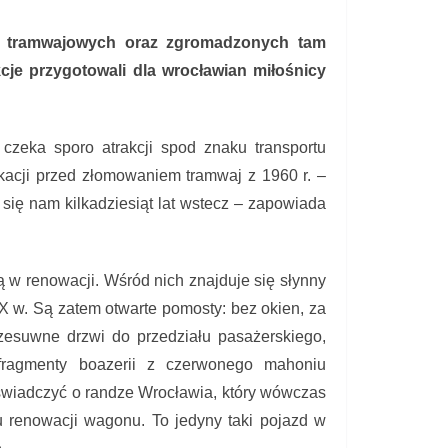
i tramwajowych oraz zgromadzonych tam
cje przygotowali dla wrocławian miłośnicy
 czeka sporo atrakcji spod znaku transportu
kacji przed złomowaniem tramwaj z 1960 r. –
 się nam kilkadziesiąt lat wstecz – zapowiada
ą w renowacji. Wśród nich znajduje się słynny
X w. Są zatem otwarte pomosty: bez okien, za
rzesuwne drzwi do przedziału pasażerskiego,
ragmenty boazerii z czerwonego mahoniu
 świadczyć o randze Wrocławia, który wówczas
tu renowacji wagonu. To jedyny taki pojazd w