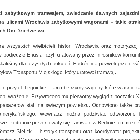
d zabytkowym tramwajem, zwiedzanie dawnych zajezdn
a ulicami Wrocławia zabytkowymi wagonami – takie atrak
ch Dni Dziedzictwa.
 wszystkich wielbicieli historii Wrocławia oraz motoryzacji
ny podjedzie Enusia, czyli uratowany przez miłośników komuni
kaliśmy dla przyszłych pokoleń. Podróż nią pozwoli przenieść
yków Transportu Miejskiego, który uratował tramwaj.
i przy ul. Legnickiej. Tam obejrzymy wagony, które właśnie s
robi wrażenie. Przywrócono mu pierwotny wygląd z początku X
ć pasażerów stali na świeżym powietrzu. Odnowiono także p
amerykańskiego. Wewnątrz można podziwiać odtworzone f
owe. Podobnie prezentowały się tramwaje w Berlinie, co może
Tomasz Sielicki – historyk transportu oraz koordynator projek