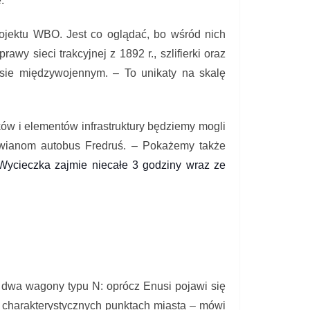
.
ojektu WBO. Jest co oglądać, bo wśród nich
wy sieci trakcyjnej z 1892 r., szlifierki oraz
sie międzywojennym. – To unikaty na skalę
ów i elementów infrastruktury będziemy mogli
awianom autobus Fredruś. – Pokażemy także
Wycieczka zajmie niecałe 3 godziny wraz ze
ą dwa wagony typu N: oprócz Enusi pojawi się
h charakterystycznych punktach miasta – mówi