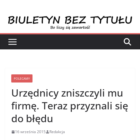
Przejdź
do
treści
POLECAMY
Urzędnicy zniszczyli mu
firmę. Teraz przyznali się
do błędu
16 września 2015
Redakcja