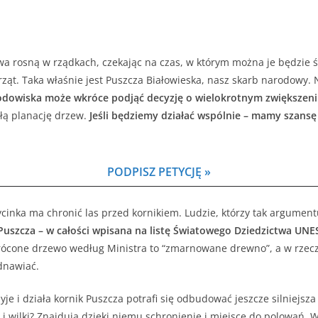
a rosną w rządkach, czekając na czas, w którym można je będzie ści
ząt. Taka właśnie jest Puszcza Białowieska, nasz skarb narodowy. N
odowiska może wkróce podjąć decyzję o wielokrotnym zwiększeni
kłą planację drzew.
Jeśli będziemy działać wspólnie – mamy szansę
PODPISZ PETYCJĘ »
ycinka ma chronić las przed kornikiem. Ludzie, którzy tak argument
 Puszcza – w całości wpisana na listę Światowego Dziedzictwa UN
rócone drzewo według Ministra to “zmarnowane drewno”, a w rzecz
dnawiać.
je i działa kornik Puszcza potrafi się odbudować jeszcze silniejsza
 i wilki? Znajdują dzięki niemu schronienie i miejsce do polowań. 