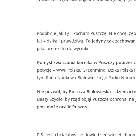
Podobnie jak Ty – kocham Puszczę. Nie chcę, żeby
lat – dziką i prawdziwą.
To jedyny tak zachowany
jako pretekstu do wycinki.
Pomysł zwalczania kornika w Puszczy poprzez z
petycję – WWF Polska, Greenmind, Dzika Polska i
tym Rada Naukowa Białowieskiego Parku Narodo
Nie pozwól, by Puszcza Białowieska – dziedzict
Beaty Szydło, by rząd objął Puszczę ochroną, na j
głos może ocalić Puszczę.
P.S. Jeśli chciałabyś się dowiedzieć więcej, dla