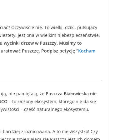
ąć? Oczywiście nie. To wielki, dziki, pulsujący
iestety, jest ona w wielkim niebezpieczeństwie.
u wycinki drzew w Puszczy. Musimy to
 uratować Puszczę. Podpisz petycję “
Kocham
ują, nie pamiętają, że
Puszcza Białowieska nie
ESCO
– to złożony ekosystem, którego nie da się
ywistości – część naturalnego ekosystemu,
 i bardziej zróżnicowana. A to nie wszystko! Czy
Wiecznie zmieniająca się Puszcza jest ich domem.