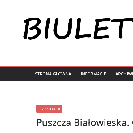
Przejdź
do
treści
STRONA GŁÓWNA
INFORMACJE
ARCHIW
BEZ KATEGORII
Puszcza Białowieska. 