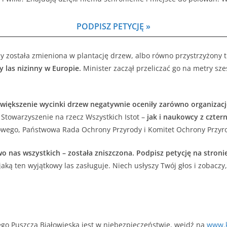
PODPISZ PETYCJĘ »
 została zmieniona w plantację drzew, albo równo przystrzyżony tra
 las nizinny w Europie.
Minister zaczął przeliczać go na metry sze
większenie wycinki drzew negatywnie oceniły zarówno organizacj
 Stowarzyszenie na rzecz Wszystkich Istot –
jak i naukowcy z cztern
wego, Państwowa Rada Ochrony Przyrody i Komitet Ochrony Przyr
wo nas wszystkich – została zniszczona.
Podpisz petycję na stroni
aką ten wyjątkowy las zasługuje. Niech usłyszy Twój głos i zobaczy, ż
czego Puszcza Białowieska jest w niebezpieczeństwie, wejdź na
www.k