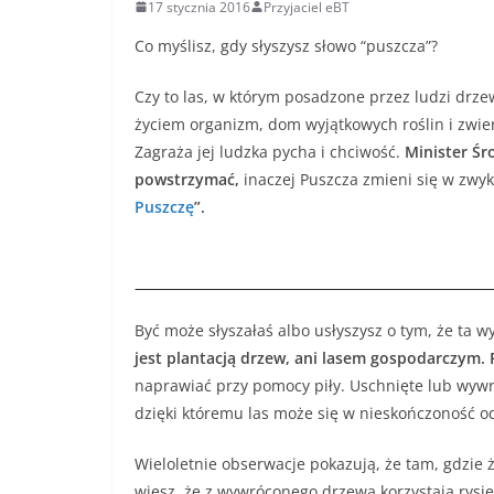
17 stycznia 2016
Przyjaciel eBT
Co myślisz, gdy słyszysz słowo “puszcza”?
Czy to las, w którym posadzone przez ludzi drzew
życiem organizm, dom wyjątkowych roślin i zwier
Zagraża jej ludzka pycha i chciwość.
Minister Śr
powstrzymać,
inaczej Puszcza zmieni się w zwy
Puszczę
”.
Być może słyszałaś albo usłyszysz o tym, że ta w
jest plantacją drzew, ani lasem gospodarczym.
naprawiać przy pomocy piły. Uschnięte lub wyw
dzięki któremu las może się w nieskończoność o
Wieloletnie obserwacje pokazują, że tam, gdzie ży
wiesz, że z wywróconego drzewa korzystają rysie