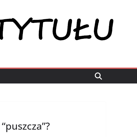
 “puszcza”?