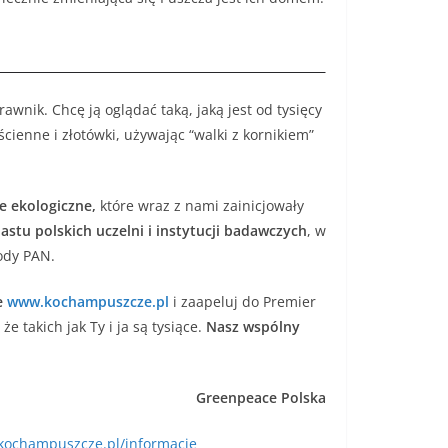
wnik. Chcę ją oglądać taką, jaką jest od tysięcy
ścienne i złotówki, używając “walki z kornikiem”
e ekologiczne,
które wraz z nami zainicjowały
astu polskich uczelni i instytucji badawczych
, w
ody PAN.
e
www.kochampuszcze.pl
i zaapeluj do Premier
e takich jak Ty i ja są tysiące.
Nasz wspólny
Greenpeace Polska
ochampuszcze.pl/informacje