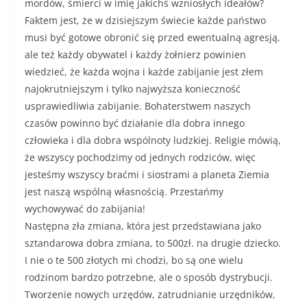
mordów, śmierci w imię jakichś wzniosłych ideałów?
Faktem jest, że w dzisiejszym świecie każde państwo
musi być gotowe obronić się przed ewentualną agresją,
ale też każdy obywatel i każdy żołnierz powinien
wiedzieć, że każda wojna i każde zabijanie jest złem
najokrutniejszym i tylko najwyższa konieczność
usprawiedliwia zabijanie. Bohaterstwem naszych
czasów powinno być działanie dla dobra innego
człowieka i dla dobra wspólnoty ludzkiej. Religie mówią,
że wszyscy pochodzimy od jednych rodziców, więc
jesteśmy wszyscy braćmi i siostrami a planeta Ziemia
jest naszą wspólną własnością. Przestańmy
wychowywać do zabijania!
Następna zła zmiana, która jest przedstawiana jako
sztandarowa dobra zmiana, to 500zł. na drugie dziecko.
I nie o te 500 złotych mi chodzi, bo są one wielu
rodzinom bardzo potrzebne, ale o sposób dystrybucji.
Tworzenie nowych urzędów, zatrudnianie urzędników,