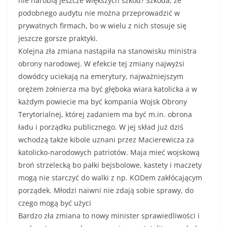
nie narobią jeszcze większych szkód? Szkoda, że
podobnego audytu nie można przeprowadzić w
prywatnych firmach, bo w wielu z nich stosuje się
jeszcze gorsze praktyki.
Kolejna zła zmiana nastąpiła na stanowisku ministra
obrony narodowej. W efekcie tej zmiany najwyżsi
dowódcy uciekają na emerytury, najważniejszym
orężem żołnierza ma być głęboka wiara katolicka a w
każdym powiecie ma być kompania Wojsk Obrony
Terytorialnej, której zadaniem ma być m.in. obrona
ładu i porządku publicznego. W jej skład już dziś
wchodzą także kibole uznani przez Macierewicza za
katolicko-narodowych patriotów. Maja mieć wojskową
broń strzelecką bo pałki bejsbolowe, kastety i maczety
mogą nie starczyć do walki z np. KODem zakłócającym
porządek. Młodzi naiwni nie zdają sobie sprawy, do
czego mogą być użyci
Bardzo zła zmiana to nowy minister sprawiedliwości i