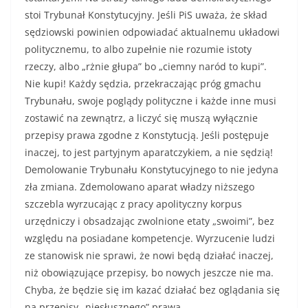
stoi Trybunał Konstytucyjny. Jeśli PiS uważa, że skład
sędziowski powinien odpowiadać aktualnemu układowi
politycznemu, to albo zupełnie nie rozumie istoty
rzeczy, albo „rżnie głupa” bo „ciemny naród to kupi”.
Nie kupi! Każdy sędzia, przekraczając próg gmachu
Trybunału, swoje poglądy polityczne i każde inne musi
zostawić na zewnątrz, a liczyć się muszą wyłącznie
przepisy prawa zgodne z Konstytucją. Jeśli postępuje
inaczej, to jest partyjnym aparatczykiem, a nie sędzią!
Demolowanie Trybunału Konstytucyjnego to nie jedyna
zła zmiana. Zdemolowano aparat władzy niższego
szczebla wyrzucając z pracy apolityczny korpus
urzędniczy i obsadzając zwolnione etaty „swoimi”, bez
względu na posiadane kompetencje. Wyrzucenie ludzi
ze stanowisk nie sprawi, że nowi będą działać inaczej,
niż obowiązujące przepisy, bo nowych jeszcze nie ma.
Chyba, że będzie się im kazać działać bez oglądania się
na przepisy „niesłusznego” prawa.