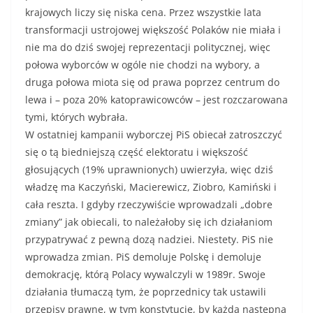
krajowych liczy się niska cena. Przez wszystkie lata
transformacji ustrojowej większość Polaków nie miała i
nie ma do dziś swojej reprezentacji politycznej, więc
połowa wyborców w ogóle nie chodzi na wybory, a
druga połowa miota się od prawa poprzez centrum do
lewa i – poza 20% katoprawicowców – jest rozczarowana
tymi, których wybrała.
W ostatniej kampanii wyborczej PiS obiecał zatroszczyć
się o tą biedniejszą część elektoratu i większość
głosujących (19% uprawnionych) uwierzyła, więc dziś
władzę ma Kaczyński, Macierewicz, Ziobro, Kamiński i
cała reszta. I gdyby rzeczywiście wprowadzali „dobre
zmiany” jak obiecali, to należałoby się ich działaniom
przypatrywać z pewną dozą nadziei. Niestety. PiS nie
wprowadza zmian. PiS demoluje Polskę i demoluje
demokrację, którą Polacy wywalczyli w 1989r. Swoje
działania tłumaczą tym, że poprzednicy tak ustawili
przepisy prawne, w tym konstytucję, by każda następna