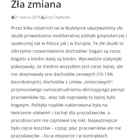
Zła zmiana
21 marca 2016
Jerzy Chybinski
Przez kilka ostatnich lat w Biuletynie ukazywaliśmy złe
skutki prowadzenia neoliberalnej polityki gospodarczej i
społecznej tak w Polsce jak i w Europie. Te złe skutki to
olbrzymie rozwarstwienie dochodów: bogaci są coraz
bogatsi a biedni dalej są biedni. Wprawdzie statystyki
pokazywały, że średnio wszystkim jest coraz lepiej, ale
nie obejmowały one dochodów zerowych (10-13%
bezrobotnych), dochodów z umów „śmieciowych”,
przymusowego samozatrudnienia obniżającego pensje
pracowników itp., więc tak naprawdę to lepiej było
bogatym. Polityka rządów nakierowana była na
tworzenie ułatwień i zachęt dla pracodawców, a
pracobiorcami nie zajmował się nikt. Najważniejsze
było cięcie kosztów – czytaj: płac pracowników ale nie
pracodawców – bo w eksporcie i w kontraktach