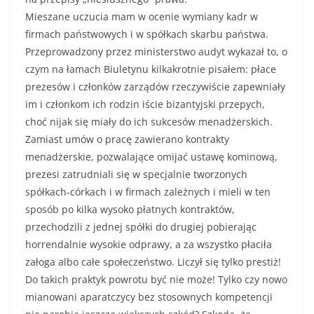
Mieszane uczucia mam w ocenie wymiany kadr w
firmach państwowych i w spółkach skarbu państwa.
Przeprowadzony przez ministerstwo audyt wykazał to, o
czym na łamach Biuletynu kilkakrotnie pisałem: płace
prezesów i członków zarządów rzeczywiście zapewniały
im i członkom ich rodzin iście bizantyjski przepych,
choć nijak się miały do ich sukcesów menadżerskich.
Zamiast umów o pracę zawierano kontrakty
menadżerskie, pozwalające omijać ustawę kominową,
prezesi zatrudniali się w specjalnie tworzonych
spółkach-córkach i w firmach zależnych i mieli w ten
sposób po kilka wysoko płatnych kontraktów,
przechodzili z jednej spółki do drugiej pobierając
horrendalnie wysokie odprawy, a za wszystko płaciła
załoga albo całe społeczeństwo. Liczył się tylko prestiż!
Do takich praktyk powrotu być nie może! Tylko czy nowo
mianowani aparatczycy bez stosownych kompetencji