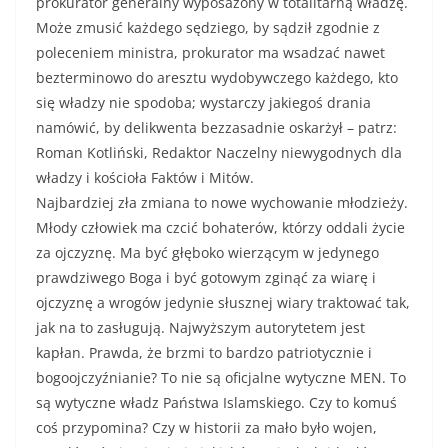
prokurator generalny wyposażony w totalitarną władzę.
Może zmusić każdego sędziego, by sądził zgodnie z
poleceniem ministra, prokurator ma wsadzać nawet
bezterminowo do aresztu wydobywczego każdego, kto
się władzy nie spodoba; wystarczy jakiegoś drania
namówić, by delikwenta bezzasadnie oskarżył – patrz:
Roman Kotliński, Redaktor Naczelny niewygodnych dla
władzy i kościoła Faktów i Mitów.
Najbardziej zła zmiana to nowe wychowanie młodzieży.
Młody człowiek ma czcić bohaterów, którzy oddali życie
za ojczyznę. Ma być głęboko wierzącym w jedynego
prawdziwego Boga i być gotowym zginąć za wiarę i
ojczyznę a wrogów jedynie słusznej wiary traktować tak,
jak na to zasługują. Najwyższym autorytetem jest
kapłan. Prawda, że brzmi to bardzo patriotycznie i
bogoojczyźnianie? To nie są oficjalne wytyczne MEN. To
są wytyczne władz Państwa Islamskiego. Czy to komuś
coś przypomina? Czy w historii za mało było wojen,