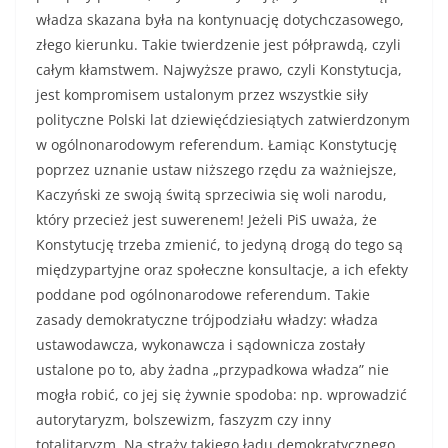
władza skazana była na kontynuację dotychczasowego,
złego kierunku. Takie twierdzenie jest półprawdą, czyli
całym kłamstwem. Najwyższe prawo, czyli Konstytucja,
jest kompromisem ustalonym przez wszystkie siły
polityczne Polski lat dziewięćdziesiątych zatwierdzonym
w ogólnonarodowym referendum. Łamiąc Konstytucję
poprzez uznanie ustaw niższego rzędu za ważniejsze,
Kaczyński ze swoją świtą sprzeciwia się woli narodu,
który przecież jest suwerenem! Jeżeli PiS uważa, że
Konstytucję trzeba zmienić, to jedyną drogą do tego są
międzypartyjne oraz społeczne konsultacje, a ich efekty
poddane pod ogólnonarodowe referendum. Takie
zasady demokratyczne trójpodziału władzy: władza
ustawodawcza, wykonawcza i sądownicza zostały
ustalone po to, aby żadna „przypadkowa władza” nie
mogła robić, co jej się żywnie spodoba: np. wprowadzić
autorytaryzm, bolszewizm, faszyzm czy inny
totalitaryzm. Na straży takiego ładu demokratycznego