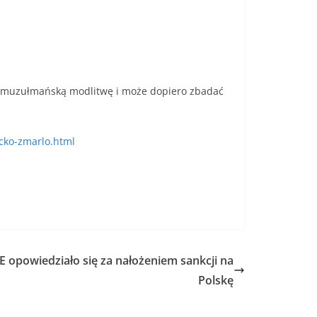
s na muzułmańską modlitwę i może dopiero zbadać
cko-zmarlo.html
E opowiedziało się za nałożeniem sankcji na
Polskę