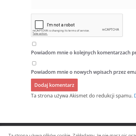
Powiadom mnie o kolejnych komentarzach pr
Powiadom mnie o nowych wpisach przez emai
Ta strona używa Akismet do redukcji spamu.
Prawa autorskie © 2026
BIULETYN BEZ TYTUŁU
. Ws
Ta strona używa plików cookie. Zakładamy, że nie masz nic prze