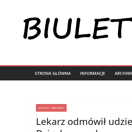
Przejdź
do
treści
STRONA GŁÓWNA
INFORMACJE
ARCHIW
SZCZYTY ABSURDU
Lekarz odmówił udziel