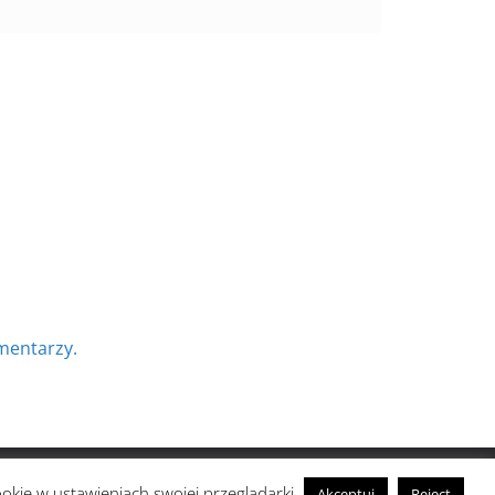
mentarzy.
ookie w ustawieniach swojej przeglądarki.
Akceptuj
Reject