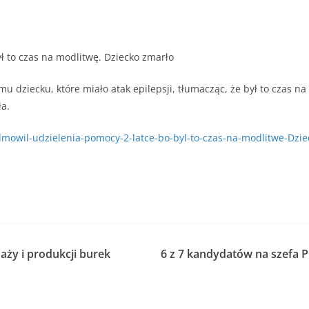
ł to czas na modlitwę. Dziecko zmarło
iemu dziecku, które miało atak epilepsji, tłumacząc, że był to cza
ła.
dmowil-udzielenia-pomocy-2-latce-bo-byl-to-czas-na-modlitwe-Dzie
ży i produkcji burek
6 z 7 kandydatów na szefa P