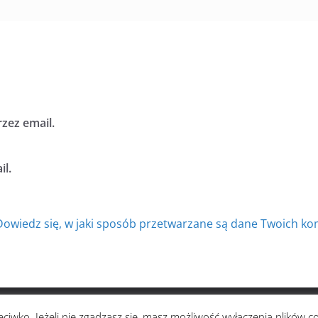
zez email.
l.
Dowiedz się, w jaki sposób przetwarzane są dane Twoich ko
zystkie prawa zastrzeżone.
ciwko. Jeżeli nie zgadzasz się, masz możliwość wyłączenia plików c