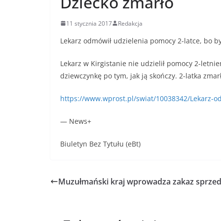
Dziecko zmarło
11 stycznia 2017
Redakcja
Lekarz odmówił udzielenia pomocy 2-latce, bo by
Lekarz w Kirgistanie nie udzielił pomocy 2-letn
dziewczynkę po tym, jak ją skończy. 2-latka zmar
https://www.wprost.pl/swiat/10038342/Lekarz-o
— News+
Biuletyn Bez Tytułu (eBt)
Muzułmański kraj wprowadza zakaz sprzeda