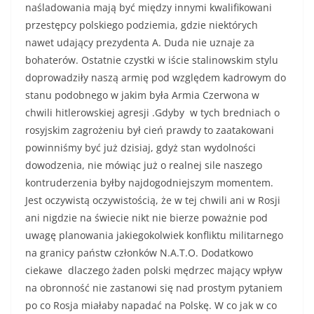
naśladowania mają być między innymi kwalifikowani
przestępcy polskiego podziemia, gdzie niektórych
nawet udający prezydenta A. Duda nie uznaje za
bohaterów. Ostatnie czystki w iście stalinowskim stylu
doprowadziły naszą armię pod względem kadrowym do
stanu podobnego w jakim była Armia Czerwona w
chwili hitlerowskiej agresji .Gdyby w tych bredniach o
rosyjskim zagrożeniu był cień prawdy to zaatakowani
powinniśmy być już dzisiaj, gdyż stan wydolności
dowodzenia, nie mówiąc już o realnej sile naszego
kontruderzenia byłby najdogodniejszym momentem.
Jest oczywistą oczywistością, że w tej chwili ani w Rosji
ani nigdzie na świecie nikt nie bierze poważnie pod
uwagę planowania jakiegokolwiek konfliktu militarnego
na granicy państw członków N.A.T.O. Dodatkowo
ciekawe dlaczego żaden polski mędrzec mający wpływ
na obronność nie zastanowi się nad prostym pytaniem
po co Rosja miałaby napadać na Polskę. W co jak w co