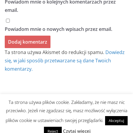
Powiadom mnie o kolejnych komentarzach przez
email.
Powiadom mnie o nowych wpisach przez email.
Ta strona używa Akismet do redukcji spamu.
Dowiedz
się, w jaki sposób przetwarzane są dane Twoich
komentarzy.
Ta strona używa plików cookie. Zakładamy, że nie masz nic
Prawa autorskie © 2026
BIULETYN BEZ TYTUŁU
. Wszystkie
przeciwko. Jeżeli nie zgadzasz się, masz możliwość wyłączenia
prawa zastrzeżone.
plików cookie w ustawieniach swojej przeglądarki.
Akceptuj
Motyw:
ColorMag
stworzony przez ThemeGrill. Wspierane
przez
WordPress
.
Czytaj więcej
Reject