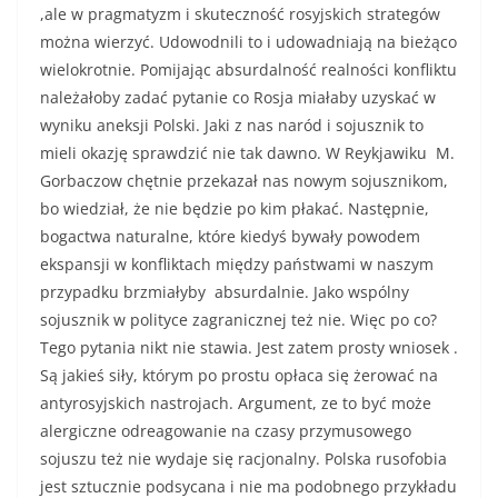
,ale w pragmatyzm i skuteczność rosyjskich strategów
można wierzyć. Udowodnili to i udowadniają na bieżąco
wielokrotnie. Pomijając absurdalność realności konfliktu
należałoby zadać pytanie co Rosja miałaby uzyskać w
wyniku aneksji Polski. Jaki z nas naród i sojusznik to
mieli okazję sprawdzić nie tak dawno. W Reykjawiku M.
Gorbaczow chętnie przekazał nas nowym sojusznikom,
bo wiedział, że nie będzie po kim płakać. Następnie,
bogactwa naturalne, które kiedyś bywały powodem
ekspansji w konfliktach między państwami w naszym
przypadku brzmiałyby absurdalnie. Jako wspólny
sojusznik w polityce zagranicznej też nie. Więc po co?
Tego pytania nikt nie stawia. Jest zatem prosty wniosek .
Są jakieś siły, którym po prostu opłaca się żerować na
antyrosyjskich nastrojach. Argument, ze to być może
alergiczne odreagowanie na czasy przymusowego
sojuszu też nie wydaje się racjonalny. Polska rusofobia
jest sztucznie podsycana i nie ma podobnego przykładu