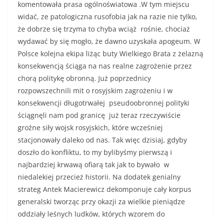
komentowała prasa ogólnoświatowa .W tym miejscu
widać, ze patologiczna rusofobia jak na razie nie tylko,
że dobrze się trzyma to chyba wciąż rośnie, chociaż
wydawać by się mogło, że dawno uzyskała apogeum. W
Polsce kolejna ekipa liżąc buty Wielkiego Brata z żelazną
konsekwencją ściąga na nas realne zagrożenie przez
chorą politykę obronną. Już poprzednicy
rozpowszechnili mit o rosyjskim zagrożeniu i w
konsekwencji długotrwałej pseudoobronnej polityki
ściągnęli nam pod granicę już teraz rzeczywiście
groźne siły wojsk rosyjskich, które wcześniej
stacjonowały daleko od nas. Tak więc dzisiaj, gdyby
doszło do konfliktu, to my bylibyśmy pierwszą i
najbardziej krwawą ofiarą tak jak to bywało w
niedalekiej przecież historii. Na dodatek genialny
strateg Antek Macierewicz dekomponuje cały korpus
generalski tworząc przy okazji za wielkie pieniądze
oddziały leśnych ludków, których wzorem do