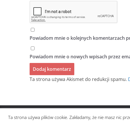
Powiadom mnie o kolejnych komentarzach pr
Powiadom mnie o nowych wpisach przez emai
Ta strona używa Akismet do redukcji spamu.
Prawa autorskie © 2026
BIULETYN BEZ TYTUŁU
. Ws
Ta strona używa plików cookie. Zakładamy, że nie masz nic prze
Motyw:
ColorMag
stworzony przez ThemeGrill. Wsp