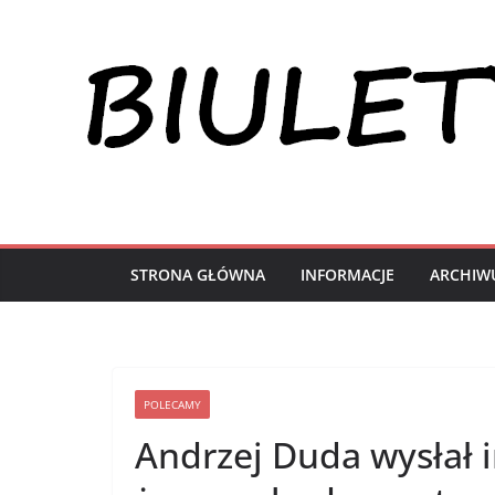
Przejdź
do
treści
STRONA GŁÓWNA
INFORMACJE
ARCHIW
POLECAMY
Andrzej Duda wysłał i