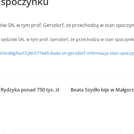
 spoczynku
iów SN, w tym prof. Gersdorf, że przechodzą w stan spoczy
 sędziów SN, w tym prof. Gersdorf, że przechodzą w stan spoczynk
/~3/mUMgPasCCjM/577449,duda-sn-gersdorf-informacja-stan-spoczy
 Rydzyka ponad 750 tys. zł
Beata Szydło bije w Małgor