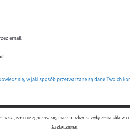
zez email.
l.
Dowiedz się, w jaki sposób przetwarzane są dane Twoich ko
zystkie prawa zastrzeżone.
ciwko. Jeżeli nie zgadzasz się, masz możliwość wyłączenia plików c
ierane przez
WordPress
.
Czytaj więcej