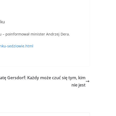
nku
u – poinformował minister Andrzej Dera.
nku-sedziowie.html
zatę Gersdorf: Każdy może czuć się tym, kim
nie jest