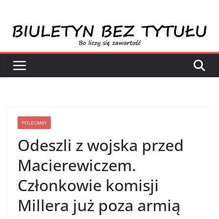
Przejdź
do
treści
POLECAMY
Odeszli z wojska przed
Macierewiczem.
Członkowie komisji
Millera już poza armią