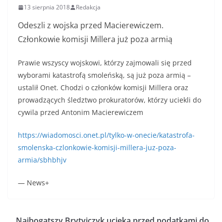
13 sierpnia 2018
Redakcja
Odeszli z wojska przed Macierewiczem.
Członkowie komisji Millera już poza armią
Prawie wszyscy wojskowi, którzy zajmowali się przed
wyborami katastrofą smoleńską, są już poza armią –
ustalił Onet. Chodzi o członków komisji Millera oraz
prowadzących śledztwo prokuratorów, którzy uciekli do
cywila przed Antonim Macierewiczem
https://wiadomosci.onet.pl/tylko-w-onecie/katastrofa-
smolenska-czlonkowie-komisji-millera-juz-poza-
armia/sbhbhjv
— News+
Najbogatszy Brytyjczyk ucieka przed podatkami do