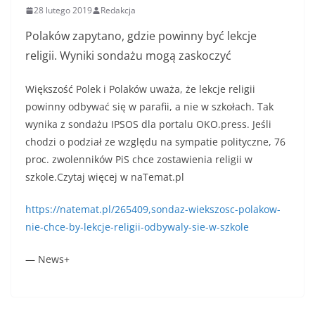
28 lutego 2019
Redakcja
Polaków zapytano, gdzie powinny być lekcje
religii. Wyniki sondażu mogą zaskoczyć
Większość Polek i Polaków uważa, że lekcje religii
powinny odbywać się w parafii, a nie w szkołach. Tak
wynika z sondażu IPSOS dla portalu OKO.press. Jeśli
chodzi o podział ze względu na sympatie polityczne, 76
proc. zwolenników PiS chce zostawienia religii w
szkole.Czytaj więcej w naTemat.pl
https://natemat.pl/265409,sondaz-wiekszosc-polakow-
nie-chce-by-lekcje-religii-odbywaly-sie-w-szkole
— News+