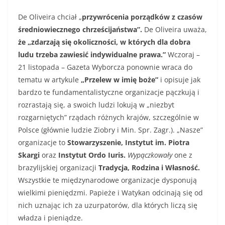
De Oliveira chciał „
przywrócenia porządków z czasów
średniowiecznego chrześcijaństwa”.
De
Oliveira uważa,
że „zdarzają się
okoliczności, w których dla dobra
ludu trzeba zawiesić indywidualne prawa.”
Wczoraj –
21 listopada – Gazeta Wyborcza ponownie wraca do
tematu w artykule
„Przelew w imię boże”
i opisuje jak
bardzo te fundamentalistyczne organizacje pączkują i
rozrastają się, a swoich ludzi lokują w „niezbyt
rozgarniętych” rządach różnych krajów, szczególnie w
Polsce (głównie ludzie Ziobry i Min. Spr. Zagr.). „Nasze”
organizacje to
Stowarzyszenie, Instytut im. Piotra
Skargi
oraz
Instytut Ordo Iuris.
Wypączkowały
one z
brazylijskiej organizacji
Tradycja, Rodzina i Własność.
Wszystkie te międzynarodowe organizacje dysponują
wielkimi pieniędzmi.
Papieże i Watykan odcinają się od
nich uznając ich za uzurpatorów, dla których liczą się
władza i pieniądze.