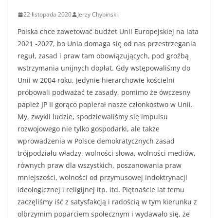
22 listopada 2020
Jerzy Chybinski
Polska chce zawetować budżet Unii Europejskiej na lata
2021 -2027, bo Unia domaga się od nas przestrzegania
reguł, zasad i praw tam obowiązujących, pod groźbą
wstrzymania unijnych dopłat. Gdy wstępowaliśmy do
Unii w 2004 roku, jedynie hierarchowie kościelni
próbowali podważać te zasady, pomimo że ówczesny
papież JP II gorąco popierał nasze członkostwo w Unii.
My, zwykli ludzie, spodziewaliśmy się impulsu
rozwojowego nie tylko gospodarki, ale także
wprowadzenia w Polsce demokratycznych zasad
trójpodziału władzy, wolności słowa, wolności mediów,
równych praw dla wszystkich, poszanowania praw
mniejszości, wolności od przymusowej indoktrynacji
ideologicznej i religijnej itp. itd. Piętnaście lat temu
zaczęliśmy iść z satysfakcją i radością w tym kierunku z
olbrzymim poparciem społecznym i wydawało się, że