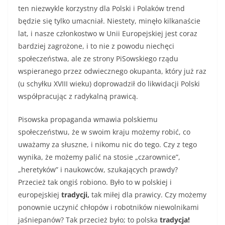
ten niezwykle korzystny dla Polski i Polaków trend
będzie się tylko umacniał. Niestety, minęło kilkanaście
lat, i nasze członkostwo w Unii Europejskiej jest coraz
bardziej zagrożone, i to nie z powodu niechęci
społeczeństwa, ale ze strony PiSowskiego rządu
wspieranego przez odwiecznego okupanta, który już raz
(u schyłku XVIII wieku) doprowadził do likwidacji Polski
współpracując z radykalną prawicą.
Pisowska propaganda wmawia polskiemu
społeczeństwu, że w swoim kraju możemy robić, co
uważamy za słuszne, i nikomu nic do tego. Czy z tego
wynika, że możemy palić na stosie „czarownice”,
„heretyków” i naukowców, szukających prawdy?
Przecież tak ongiś robiono. Było to w polskiej i
europejskiej
tradycji,
tak miłej dla prawicy. Czy możemy
ponownie uczynić chłopów i robotników niewolnikami
jaśniepanów? Tak przecież było; to polska
tradycja!