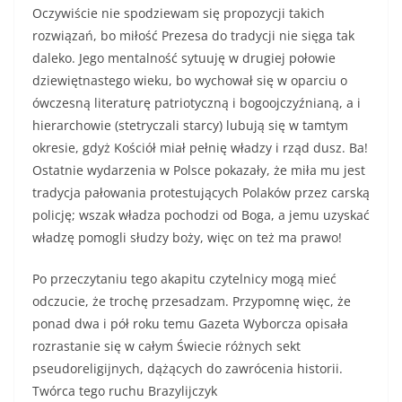
Oczywiście nie spodziewam się propozycji takich
rozwiązań, bo miłość Prezesa do tradycji nie sięga tak
daleko. Jego mentalność sytuuję w drugiej połowie
dziewiętnastego wieku, bo wychował się w oparciu o
ówczesną literaturę patriotyczną i bogoojczyźnianą, a i
hierarchowie (stetryczali starcy) lubują się w tamtym
okresie, gdyż Kościół miał pełnię władzy i rząd dusz. Ba!
Ostatnie wydarzenia w Polsce pokazały, że miła mu jest
tradycja pałowania protestujących Polaków przez carską
policję; wszak władza pochodzi od Boga, a jemu uzyskać
władzę pomogli słudzy boży, więc on też ma prawo!
Po przeczytaniu tego akapitu czytelnicy mogą mieć
odczucie, że trochę przesadzam. Przypomnę więc, że
ponad dwa i pół roku temu Gazeta Wyborcza opisała
rozrastanie się w całym Świecie różnych sekt
pseudoreligijnych, dążących do zawrócenia historii.
Twórca tego ruchu Brazylijczyk