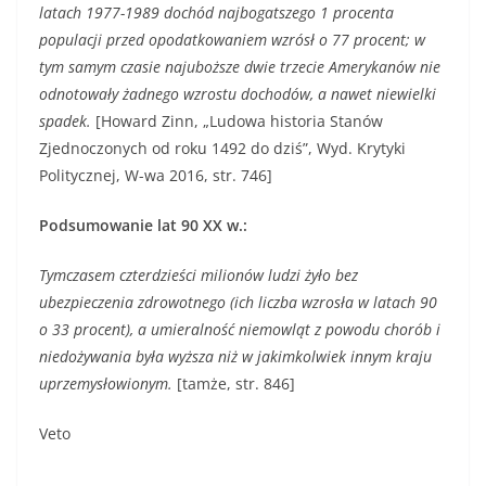
latach 1977-1989 dochód najbogatszego 1 procenta
populacji przed opodatkowaniem wzrósł o 77 procent; w
tym samym czasie najuboższe dwie trzecie Amerykanów nie
odnotowały żadnego wzrostu dochodów, a nawet niewielki
spadek.
[Howard Zinn, „Ludowa historia Stanów
Zjednoczonych od roku 1492 do dziś”, Wyd. Krytyki
Politycznej, W-wa 2016, str. 746]
Podsumowanie lat 90 XX w.:
Tymczasem czterdzieści milionów ludzi żyło bez
ubezpieczenia zdrowotnego (ich liczba wzrosła w latach 90
o 33 procent), a umieralność niemowląt z powodu chorób i
niedożywania była wyższa niż w jakimkolwiek innym kraju
uprzemysłowionym.
[tamże, str. 846]
Veto