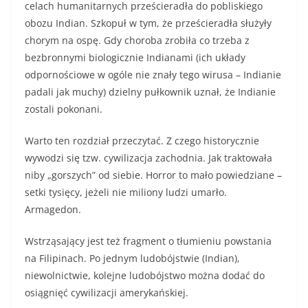
celach humanitarnych prześcieradła do pobliskiego
obozu Indian. Szkopuł w tym, że prześcieradła służyły
chorym na ospę. Gdy choroba zrobiła co trzeba z
bezbronnymi biologicznie Indianami (ich układy
odpornościowe w ogóle nie znały tego wirusa – Indianie
padali jak muchy) dzielny pułkownik uznał, że Indianie
zostali pokonani.
Warto ten rozdział przeczytać. Z czego historycznie
wywodzi się tzw. cywilizacja zachodnia. Jak traktowała
niby „gorszych” od siebie. Horror to mało powiedziane –
setki tysięcy, jeżeli nie miliony ludzi umarło.
Armagedon.
Wstrząsający jest też fragment o tłumieniu powstania
na Filipinach. Po jednym ludobójstwie (Indian),
niewolnictwie, kolejne ludobójstwo można dodać do
osiągnięć cywilizacji amerykańskiej.