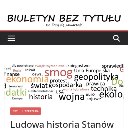
Przejdź
do
treści
EBT
LITERATURA
Ludowa historia Stanów