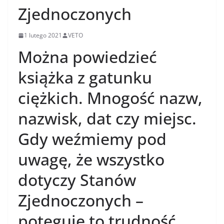
Zjednoczonych
1 lutego 2021
VETO
Można powiedzieć
książka z gatunku
ciężkich. Mnogość nazw,
nazwisk, dat czy miejsc.
Gdy weźmiemy pod
uwagę, że wszystko
dotyczy Stanów
Zjednoczonych –
potęguje to trudność