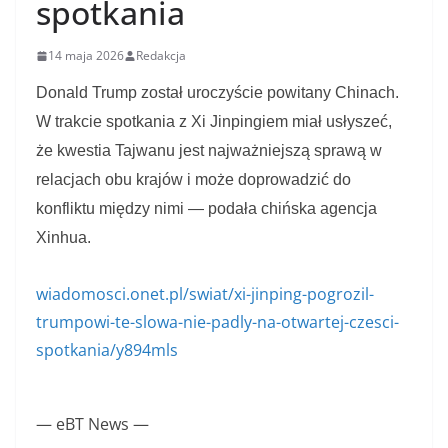
spotkania
14 maja 2026
Redakcja
Donald Trump został uroczyście powitany Chinach.
W trakcie spotkania z Xi Jinpingiem miał usłyszeć,
że kwestia Tajwanu jest najważniejszą sprawą w
relacjach obu krajów i może doprowadzić do
konfliktu między nimi — podała chińska agencja
Xinhua.
wiadomosci.onet.pl/swiat/xi-jinping-pogrozil-
trumpowi-te-slowa-nie-padly-na-otwartej-czesci-
spotkania/y894mls
— eBT News —