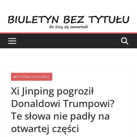
Przejdź
do
treści
BEZ TYTUŁU |N|E|W|S|
Xi Jinping pogroził
Donaldowi Trumpowi?
Te słowa nie padły na
otwartej części