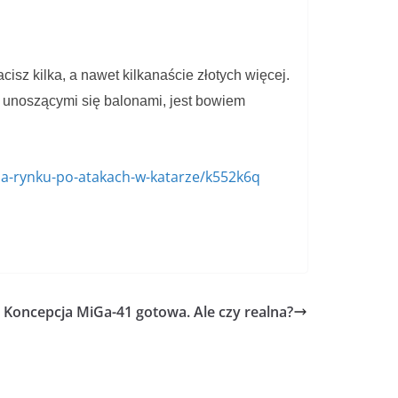
isz kilka, a nawet kilkanaście złotych więcej.
z unoszącymi się balonami, jest bowiem
na-rynku-po-atakach-w-katarze/k552k6q
Koncepcja MiGa-41 gotowa. Ale czy realna?