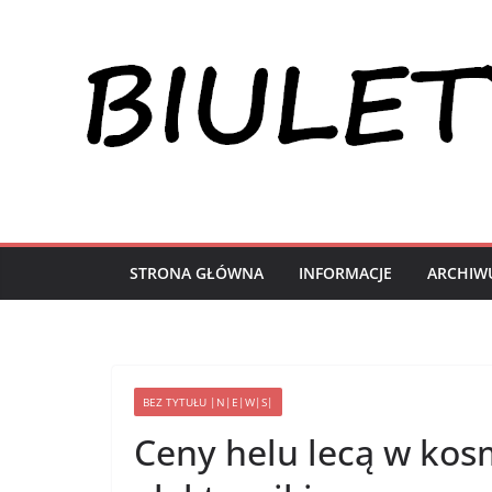
Przejdź
do
treści
STRONA GŁÓWNA
INFORMACJE
ARCHIW
BEZ TYTUŁU |N|E|W|S|
Ceny helu lecą w kos