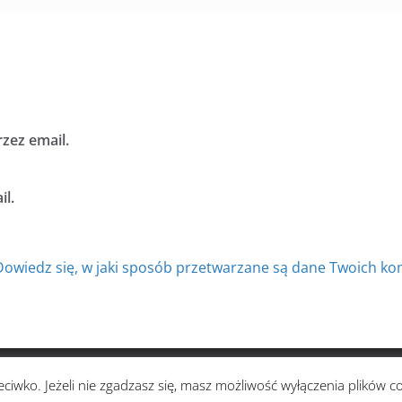
zez email.
l.
Dowiedz się, w jaki sposób przetwarzane są dane Twoich ko
zystkie prawa zastrzeżone.
ciwko. Jeżeli nie zgadzasz się, masz możliwość wyłączenia plików c