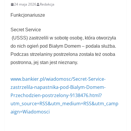
24 maja 2026
Redakcja
Funkcjonariusze
Secret Service
(USSS) zastrzelili w sobotę osobę, która otworzyła
do nich ogień pod Białym Domem – podała służba.
Podczas strzelaniny postrzelona została też osoba
postronna, jej stan jest nieznany.
www.bankier.pl/wiadomosc/Secret-Service-
zastrzelila-napastnika-pod-Bialym-Domem-
Przechodzien-postrzelony-9138476.html?
utm_source=RSS&utm_medium=RSS&utm_camp
aign=Wiadomosci