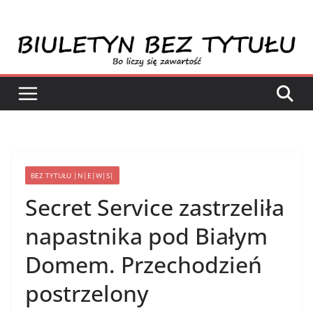
Przejdź
do
treści
BEZ TYTUŁU |N|E|W|S|
Secret Service zastrzeliła
napastnika pod Białym
Domem. Przechodzień
postrzelony