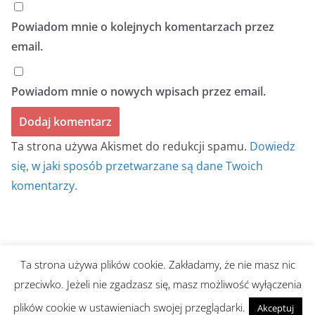
Powiadom mnie o kolejnych komentarzach przez
email.
Powiadom mnie o nowych wpisach przez email.
Ta strona używa Akismet do redukcji spamu.
Dowiedz
się, w jaki sposób przetwarzane są dane Twoich
komentarzy.
Ta strona używa plików cookie. Zakładamy, że nie masz nic
Prawa autorskie © 2026
BIULETYN BEZ TYTUŁU
. Wszystkie
przeciwko. Jeżeli nie zgadzasz się, masz możliwość wyłączenia
prawa zastrzeżone.
plików cookie w ustawieniach swojej przeglądarki.
Akceptuj
Motyw:
ColorMag
stworzony przez ThemeGrill. Wspierane