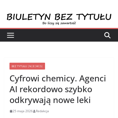
Przejdź
do
treści
BEZ TYTUŁU |N|E|W|S|
Cyfrowi chemicy. Agenci
AI rekordowo szybko
odkrywają nowe leki
25 maja 2026
Redakcja