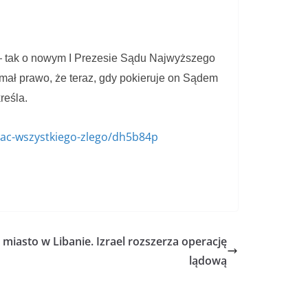
wał — tak o nowym I Prezesie Sądu Najwyższego
łamał prawo, że teraz, gdy pokieruje on Sądem
reśla.
wac-wszystkiego-zlego/dh5b84p
miasto w Libanie. Izrael rozszerza operację
lądową