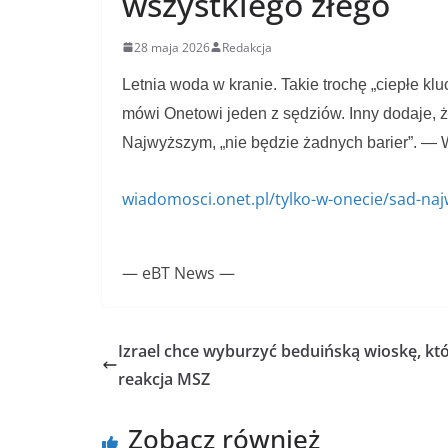
wszystkiego złego
28 maja 2026
Redakcja
Letnia woda w kranie. Takie trochę „ciepłe kl
mówi Onetowi jeden z sędziów. Inny dodaje, że
Najwyższym, „nie będzie żadnych barier”. —
wiadomosci.onet.pl/tylko-w-onecie/sad-n
— eBT News —
Izrael chce wyburzyć beduińską wioskę, któ
reakcja MSZ
Zobacz również