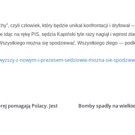
uchy”, czyli człowiek, który będzie unikał konfrontacji i dryfo
 idąc na rękę PiS, sędzia Kapiński tyle razy nagiął i wprost z
 Wszystkiego można się spodziewać. Wszystkiego złego — podk
ajwyzszy-z-nowym-i-prezesem-sedziowie-mozna-sie-spodzie
rej pomagają Polacy. Jest
Bomby spadły na wielkie 