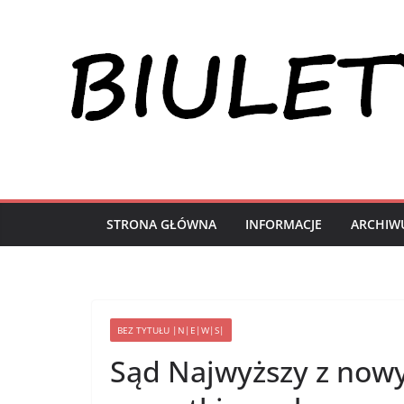
Przejdź
do
treści
STRONA GŁÓWNA
INFORMACJE
ARCHIW
BEZ TYTUŁU |N|E|W|S|
Sąd Najwyższy z nowy