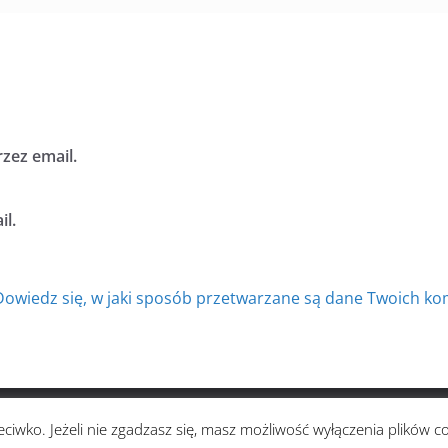
zez email.
l.
Dowiedz się, w jaki sposób przetwarzane są dane Twoich ko
zystkie prawa zastrzeżone.
ciwko. Jeżeli nie zgadzasz się, masz możliwość wyłączenia plików c