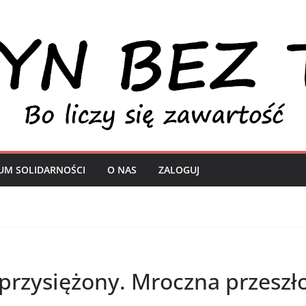
UM SOLIDARNOŚCI
O NAS
ZALOGUJ
rzysiężony. Mroczna przeszło