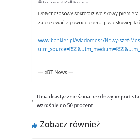
3 czerwca 2026
Redakcja
Dotychczasowy sekretarz wojskowy premiera
zablokować z powodu operacji wojskowej, któ
www.bankier.pl/wiadomosc/Nowy-szef-Mosa
utm_source=RSS&utm_medium=RSS&utm_
— eBT News —
Unia drastycznie ścina bezcłowy import stal
wzrośnie do 50 procent
Zobacz również