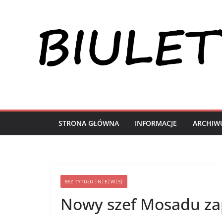
Przejdź
do
treści
STRONA GŁÓWNA
INFORMACJE
ARCHIW
BEZ TYTUŁU |N|E|W|S|
Nowy szef Mosadu zap