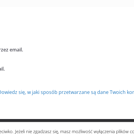
zez email.
l.
Dowiedz się, w jaki sposób przetwarzane są dane Twoich ko
zystkie prawa zastrzeżone.
ciwko. Jeżeli nie zgadzasz się, masz możliwość wyłączenia plików c