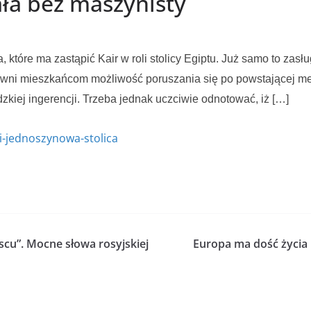
iała bez maszynisty
 które ma zastąpić Kair w roli stolicy Egiptu. Już samo to zasł
ewni mieszkańcom możliwość poruszania się po powstającej met
dzkiej ingerencji. Trzeba jednak uczciwie odnotować, iż […]
ci-jednoszynowa-stolica
scu”. Mocne słowa rosyjskiej
Europa ma dość życia 