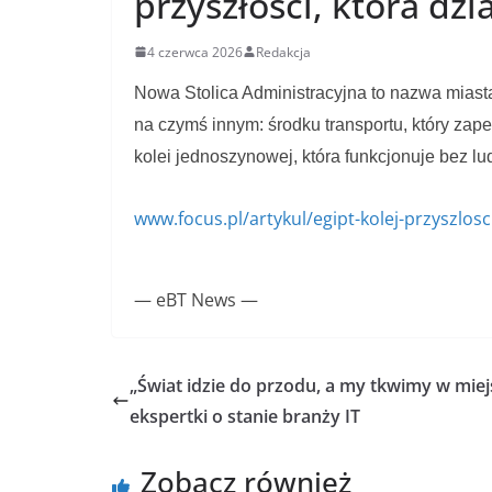
przyszłości, która dz
4 czerwca 2026
Redakcja
Nowa Stolica Administracyjna to nazwa miasta,
na czymś innym: środku transportu, który zap
kolei jednoszynowej, która funkcjonuje bez lu
www.focus.pl/artykul/egipt-kolej-przyszlos
— eBT News —
„Świat idzie do przodu, a my tkwimy w miej
ekspertki o stanie branży IT
Zobacz również