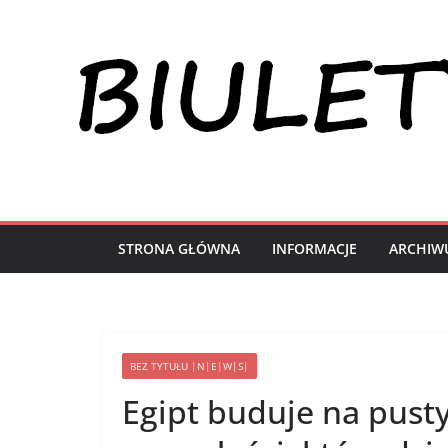
Przejdź
do
treści
STRONA GŁÓWNA
INFORMACJE
ARCHIW
BEZ TYTUŁU |N|E|W|S|
Egipt buduje na pusty