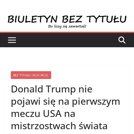
Przejdź
do
treści
BEZ TYTUŁU |N|E|W|S|
Donald Trump nie
pojawi się na pierwszym
meczu USA na
mistrzostwach świata