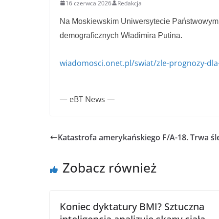
16 czerwca 2026
Redakcja
Na Moskiewskim Uniwersytecie Państwowym prz
demograficznych Władimira Putina.
wiadomosci.onet.pl/swiat/zle-prognozy-dl
— eBT News —
Katastrofa amerykańskiego F/A-18. Trwa ś
Zobacz również
Koniec dyktatury BMI? Sztuczna