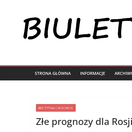
Przejdź
do
treści
STRONA GŁÓWNA
INFORMACJE
ARCHIW
BEZ TYTUŁU |N|E|W|S|
Złe prognozy dla Ros