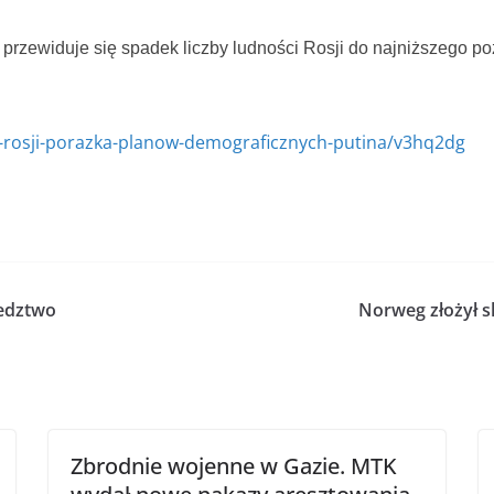
ewiduje się spadek liczby ludności Rosji do najniższego poz
a-rosji-porazka-planow-demograficznych-putina/v3hq2dg
ledztwo
Norweg złożył sk
Zbrodnie wojenne w Gazie. MTK