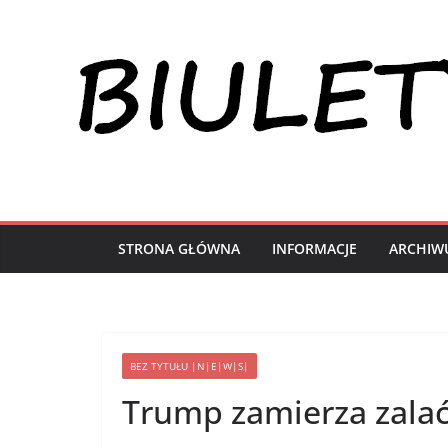
Przejdź
do
treści
STRONA GŁÓWNA
INFORMACJE
ARCHIW
BEZ TYTUŁU |N|E|W|S|
Trump zamierza zalać 