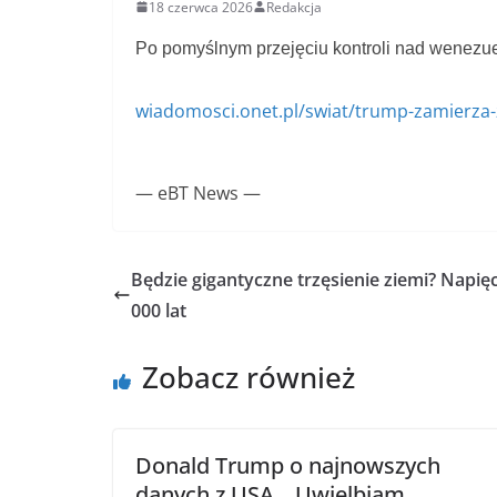
18 czerwca 2026
Redakcja
Po pomyślnym przejęciu kontroli nad wenezue
wiadomosci.onet.pl/swiat/trump-zamierza-z
— eBT News —
Będzie gigantyczne trzęsienie ziemi? Napię
000 lat
Zobacz również
Donald Trump o najnowszych
danych z USA. „Uwielbiam