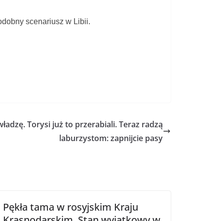
dobny scenariusz w Libii.
ładzę. Torysi już to przerabiali. Teraz radzą
laburzystom: zapnijcie pasy
Pękła tama w rosyjskim Kraju
Krasnodarskim. Stan wyjątkowy w