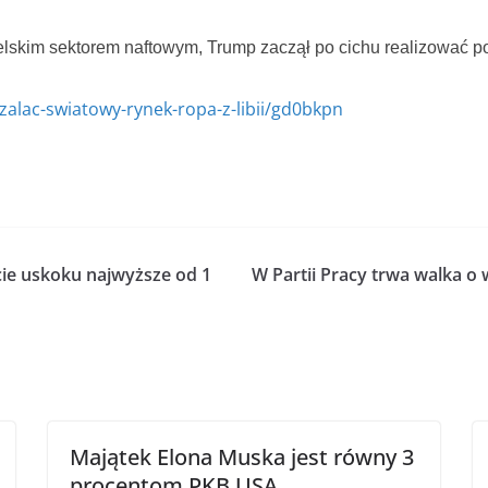
lskim sektorem naftowym, Trump zaczął po cichu realizować po
alac-swiatowy-rynek-ropa-z-libii/gd0bkpn
cie uskoku najwyższe od 1
W Partii Pracy trwa walka o w
Majątek Elona Muska jest równy 3
procentom PKB USA