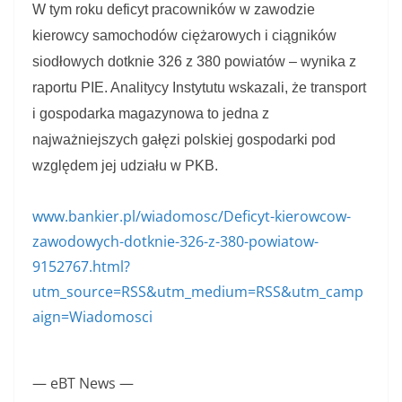
W tym roku deficyt pracowników w zawodzie
kierowcy samochodów ciężarowych i ciągników
siodłowych dotknie 326 z 380 powiatów – wynika z
raportu PIE. Analitycy Instytutu wskazali, że transport
i gospodarka magazynowa to jedna z
najważniejszych gałęzi polskiej gospodarki pod
względem jej udziału w PKB.
www.bankier.pl/wiadomosc/Deficyt-kierowcow-
zawodowych-dotknie-326-z-380-powiatow-
9152767.html?
utm_source=RSS&utm_medium=RSS&utm_camp
aign=Wiadomosci
— eBT News —