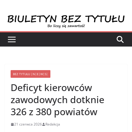
Przejdź
do
treści
BEZ TYTUŁU |N|E|W|S|
Deficyt kierowców
zawodowych dotknie
326 z 380 powiatów
21 czerwca 2026
Redakcja