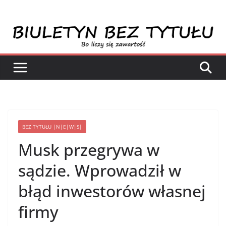
Przejdź
do
treści
BEZ TYTUŁU |N|E|W|S|
Musk przegrywa w
sądzie. Wprowadził w
błąd inwestorów własnej
firmy