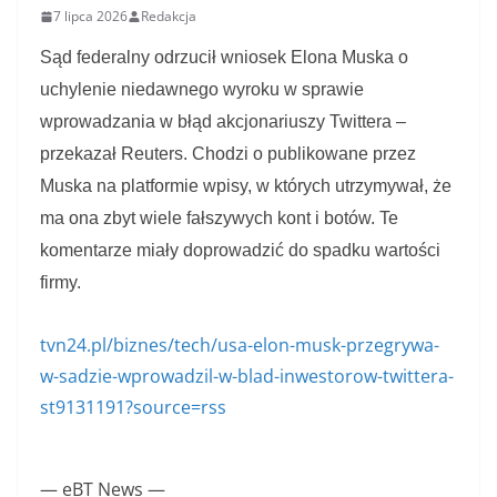
7 lipca 2026
Redakcja
Sąd federalny odrzucił wniosek Elona Muska o
uchylenie niedawnego wyroku w sprawie
wprowadzania w błąd akcjonariuszy Twittera –
przekazał Reuters. Chodzi o publikowane przez
Muska na platformie wpisy, w których utrzymywał, że
ma ona zbyt wiele fałszywych kont i botów. Te
komentarze miały doprowadzić do spadku wartości
firmy.
tvn24.pl/biznes/tech/usa-elon-musk-przegrywa-
w-sadzie-wprowadzil-w-blad-inwestorow-twittera-
st9131191?source=rss
— eBT News —