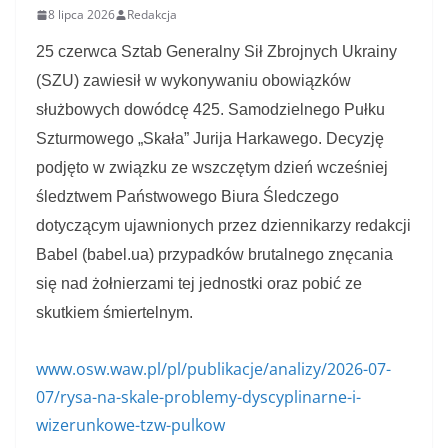
8 lipca 2026
Redakcja
25 czerwca Sztab Generalny Sił Zbrojnych Ukrainy
(SZU) zawiesił w wykonywaniu obowiązków
służbowych dowódcę 425. Samodzielnego Pułku
Szturmowego „Skała” Jurija Harkawego. Decyzję
podjęto w związku ze wszczętym dzień wcześniej
śledztwem Państwowego Biura Śledczego
dotyczącym ujawnionych przez dziennikarzy redakcji
Babel (babel.ua) przypadków brutalnego znęcania
się nad żołnierzami tej jednostki oraz pobić ze
skutkiem śmiertelnym.
www.osw.waw.pl/pl/publikacje/analizy/2026-07-
07/rysa-na-skale-problemy-dyscyplinarne-i-
wizerunkowe-tzw-pulkow