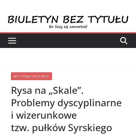
Przejdź
do
treści
BEZ TYTUŁU |N|E|W|S|
Rysa na „Skale”.
Problemy dyscyplinarne
i wizerunkowe
tzw. pułków Syrskiego