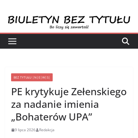
Przejdź
do
treści
BEZ TYTUŁU |N|E|W|S|
PE krytykuje Zełenskiego
za nadanie imienia
„Bohaterów UPA”
9 lipca 2026
Redakcja