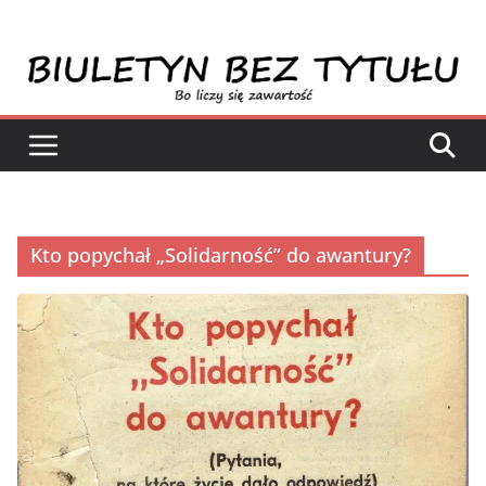
Przejdź
do
treści
Kto popychał „Solidarność” do awantury?