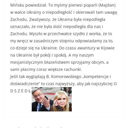
Mińsku powiedział. To myśmy pierwsi poparli (Majdan)
w walce Ukrainy o niepodległość i skierowali tam uwagę
Zachodu. Zważywszy, że Ukraina była niepodległa
oznaczało, że nie była dość niepodległa dla nas i
Zachodu. Wyszło w przechwałce szydło z worka, że to
my wręcz w zasadniczym stopniu odpowiadamy za to,
co dzieje się na Ukrainie. Do czasu awantury w Kijowie
na Ukrainie był pokój i spokój. A my naszym
mesjanistycznym błazeństwem sprzyjamy obcym, a
sami płacimy coraz większe rachunki.
Jeśli tak wyglądają B. Komorowskiego „kompetencje i
doświadczenie” to czas najwyższy, aby jak najszybciej O
D S Z E D Ł.