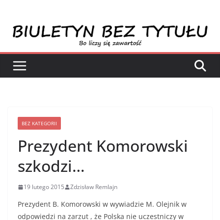
Przejdź
do
treści
BEZ KATEGORII
Prezydent Komorowski
szkodzi…
19 lutego 2015
Zdzisław Remlajn
Prezydent B. Komorowski w wywiadzie M. Olejnik w
odpowiedzi na zarzut , że Polska nie uczestniczy w