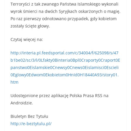
Terroryści z tak zwanego Państwa Islamskiego wykonali
wyrok śmierci na dwóch Syryjkach oskarżonych o magię.
Po raz pierwszy odnotowano przypadek, gdy kobietom
zostały ścięte głowy.
Czytaj więcej na:
http://interia.pl.feedsportal.com/c/34004/f/625098/s/47
b1be02/sc/3/l/0Lfakty0Binteria0Bpl0Craporty0Craport0E
panstwo0Eislamskie0Cnewsy0Cnews0Eislamisci0Escieli
0Eglowy0Edwom0Ekobietom0HnId0H18440A93/story01.
htm
Udostępnione przez aplikację Polska Prasa RSS na
Androidzie.
Biuletyn Bez Tytułu
http://e-beztytulu.pl/