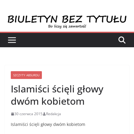
Przejdź
do
treści
SZCZYTY ABSURDU
Islamiści ścięli głowy
dwóm kobietom
30 czerwca 2015
Redakcja
Islamiści ścięli głowy dwóm kobietom