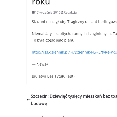
roku
17 września 2016
Redakcja
Skazani na zagładę. Tragiczny desant berlingo
Niemal 4 tys. zabitych, rannych i zaginionych. 
To była część jego planu.
http://rss.dziennik.pl/~r/Dziennik-PL/~3/tyRe-
— News+
Biuletyn Bez Tytułu (eBt)
Szczecin: Dziewięć tysięcy mieszkań bez toa
budowę