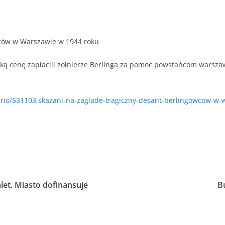
wców w Warszawie w 1944 roku
Taką cenę zapłacili żołnierze Berlinga za pomoc powstańcom warszaw
PxUrio/531103,skazani-na-zaglade-tragiczny-desant-berlingowcow-
let. Miasto dofinansuje
B