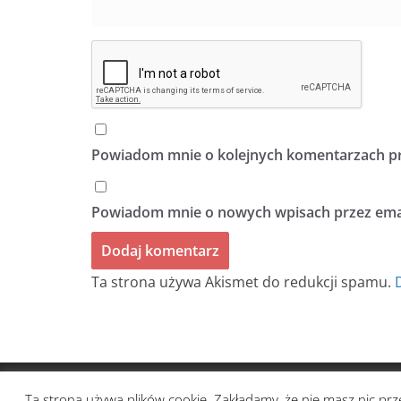
Powiadom mnie o kolejnych komentarzach pr
Powiadom mnie o nowych wpisach przez emai
Ta strona używa Akismet do redukcji spamu.
Prawa autorskie © 2026
BIULETYN BEZ TYTUŁU
. Ws
Ta strona używa plików cookie. Zakładamy, że nie masz nic prze