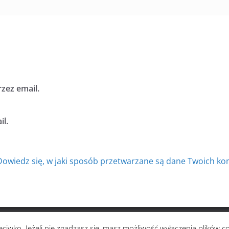
zez email.
l.
Dowiedz się, w jaki sposób przetwarzane są dane Twoich ko
zystkie prawa zastrzeżone.
ciwko. Jeżeli nie zgadzasz się, masz możliwość wyłączenia plików c