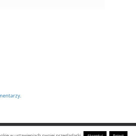
mentarzy.
ookie w ustawieniach swojej przeglądarki.
Akceptuj
Reject