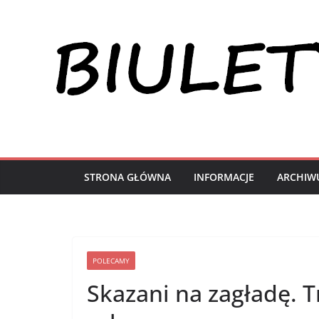
Przejdź
do
treści
STRONA GŁÓWNA
INFORMACJE
ARCHIW
POLECAMY
Skazani na zagładę. 