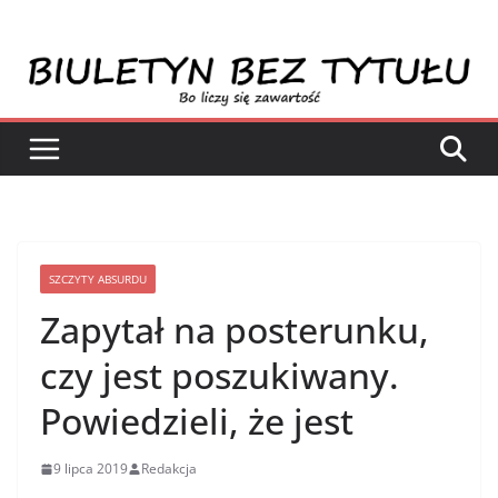
Przejdź
do
treści
SZCZYTY ABSURDU
Zapytał na posterunku,
czy jest poszukiwany.
Powiedzieli, że jest
9 lipca 2019
Redakcja