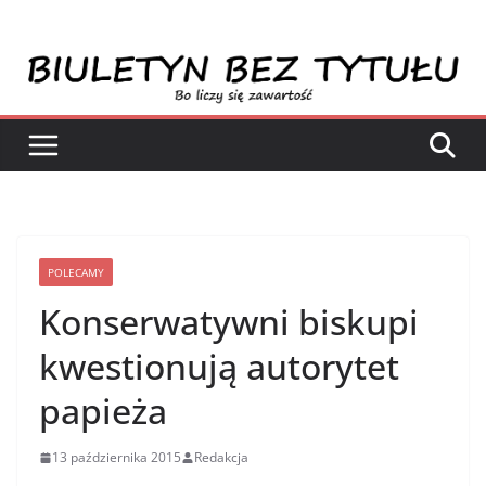
Przejdź
do
treści
POLECAMY
Konserwatywni biskupi
kwestionują autorytet
papieża
13 października 2015
Redakcja