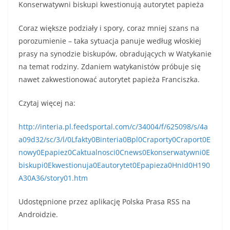
Konserwatywni biskupi kwestionują autorytet papieża
Coraz większe podziały i spory, coraz mniej szans na
porozumienie – taka sytuacja panuje według włoskiej
prasy na synodzie biskupów, obradujących w Watykanie
na temat rodziny. Zdaniem watykanistów próbuje się
nawet zakwestionować autorytet papieża Franciszka.
Czytaj więcej na:
http://interia.pl.feedsportal.com/c/34004/f/625098/s/4a
a09d32/sc/3/l/0Lfakty0Binteria0Bpl0Craporty0Craport0E
nowy0Epapiez0Caktualnosci0Cnews0Ekonserwatywni0E
biskupi0Ekwestionuja0Eautorytet0Epapieza0HnId0H190
A30A36/story01.htm
Udostępnione przez aplikację Polska Prasa RSS na
Androidzie.