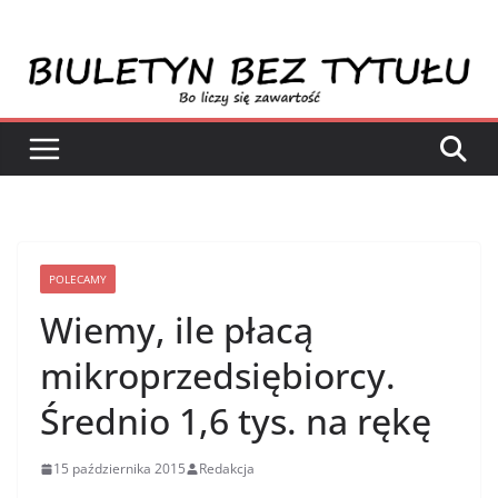
Przejdź
do
treści
POLECAMY
Wiemy, ile płacą
mikroprzedsiębiorcy.
Średnio 1,6 tys. na rękę
15 października 2015
Redakcja