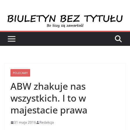
Przejdź
do
treści
POLECAMY
ABW zhakuje nas
wszystkich. I to w
majestacie prawa
31 maja 2016
Redakcja