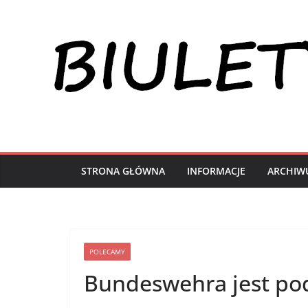
Przejdź
do
treści
STRONA GŁÓWNA
INFORMACJE
ARCHIW
POLECAMY
Bundeswehra jest po