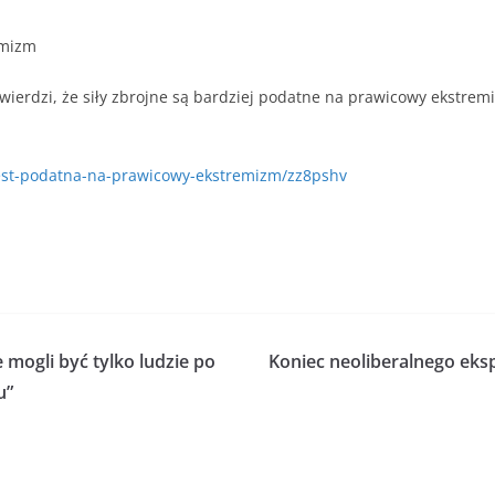
emizm
ierdzi, że siły zbrojne są bardziej podatne na prawicowy ekstrem
jest-podatna-na-prawicowy-ekstremizm/zz8pshv
 mogli być tylko ludzie po
Koniec neoliberalnego ek
u”