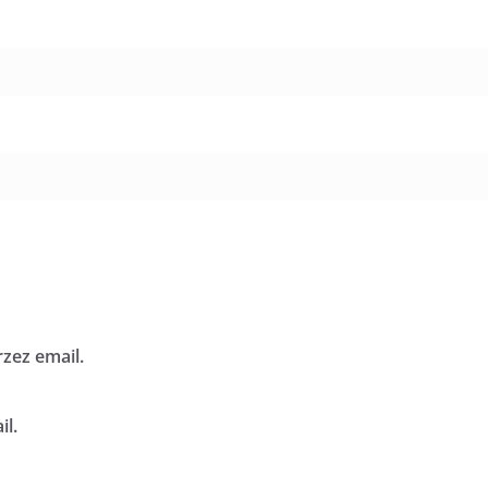
zez email.
l.