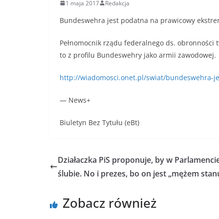
1 maja 2017
Redakcja
Bundeswehra jest podatna na prawicowy ekstr
Pełnomocnik rządu federalnego ds. obronności tw
to z profilu Bundeswehry jako armii zawodowej.
http://wiadomosci.onet.pl/swiat/bundeswehra-
— News+
Biuletyn Bez Tytułu (eBt)
Działaczka PiS proponuje, by w Parlamencie
ślubie. No i prezes, bo on jest „mężem stan
Zobacz również