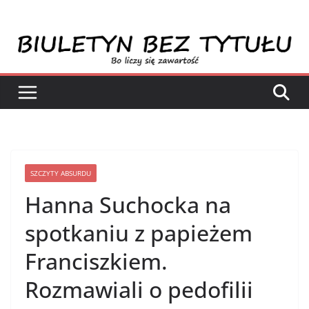
Przejdź
do
treści
SZCZYTY ABSURDU
Hanna Suchocka na
spotkaniu z papieżem
Franciszkiem.
Rozmawiali o pedofilii