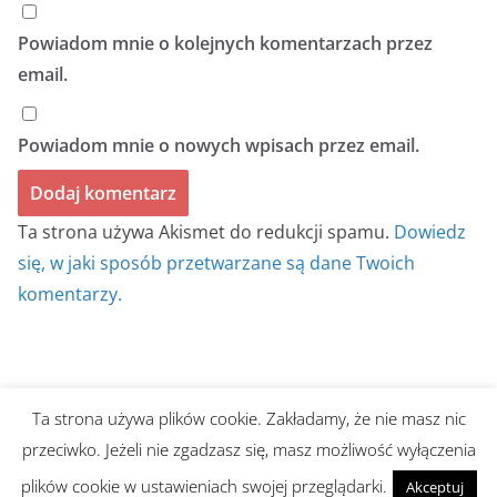
Powiadom mnie o kolejnych komentarzach przez
email.
Powiadom mnie o nowych wpisach przez email.
Ta strona używa Akismet do redukcji spamu.
Dowiedz
się, w jaki sposób przetwarzane są dane Twoich
komentarzy.
Ta strona używa plików cookie. Zakładamy, że nie masz nic
Prawa autorskie © 2026
BIULETYN BEZ TYTUŁU
. Wszystkie
przeciwko. Jeżeli nie zgadzasz się, masz możliwość wyłączenia
prawa zastrzeżone.
plików cookie w ustawieniach swojej przeglądarki.
Akceptuj
Motyw:
ColorMag
stworzony przez ThemeGrill. Wspierane