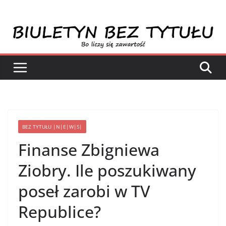
Przejdź
do
treści
BEZ TYTUŁU |N|E|W|S|
Finanse Zbigniewa
Ziobry. Ile poszukiwany
poseł zarobi w TV
Republice?