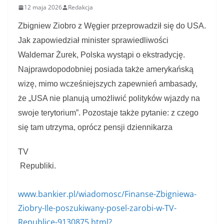
12 maja 2026
Redakcja
Zbigniew Ziobro z Węgier przeprowadził się do USA.
Jak zapowiedział minister sprawiedliwości
Waldemar Żurek, Polska wystąpi o ekstradycję.
Najprawdopodobniej posiada także amerykańską
wizę, mimo wcześniejszych zapewnień ambasady,
że „USA nie planują umożliwić polityków wjazdy na
swoje terytorium”. Pozostaje także pytanie: z czego
się tam utrzyma, oprócz pensji dziennikarza
TV
Republiki.
www.bankier.pl/wiadomosc/Finanse-Zbigniewa-
Ziobry-Ile-poszukiwany-posel-zarobi-w-TV-
Republice-9130875.html?