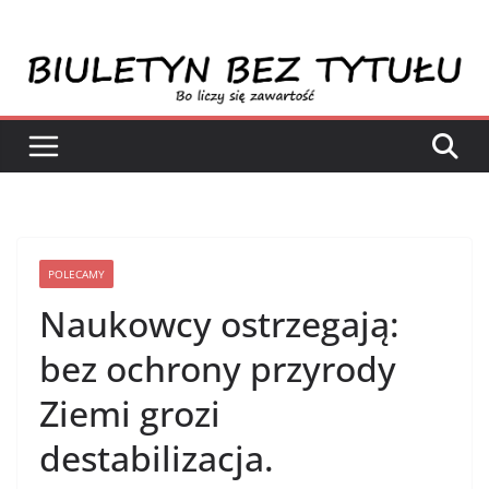
Przejdź
do
treści
POLECAMY
Naukowcy ostrzegają:
bez ochrony przyrody
Ziemi grozi
destabilizacja.