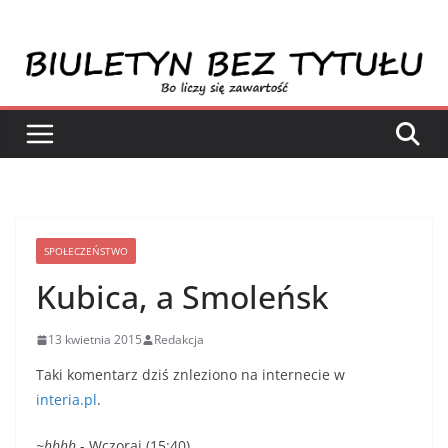
Przejdź
do
treści
SPOŁECZEŃSTWO
Kubica, a Smoleńsk
13 kwietnia 2015
Redakcja
Taki komentarz dziś znleziono na internecie w
interia.pl
.
~hbhh
- Wczoraj (15:40)