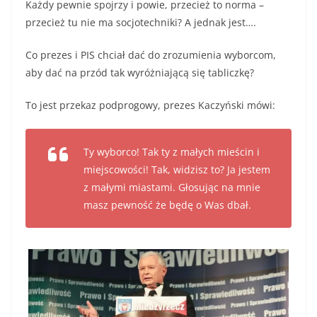
Każdy pewnie spojrzy i powie, przecież to norma –
przecież tu nie ma socjotechniki? A jednak jest….
Co prezes i PIS chciał dać do zrozumienia wyborcom,
aby dać na przód tak wyróżniającą się tabliczkę?
To jest przekaz podprogowy, prezes Kaczyński mówi:
Ty wyborco! Tak ty z małych mieścin i
miejscowości! Tak, widzisz to? Ja jestem
z małymi miastami. Głosując na mnie
masz pewność że będę o Was dbał.