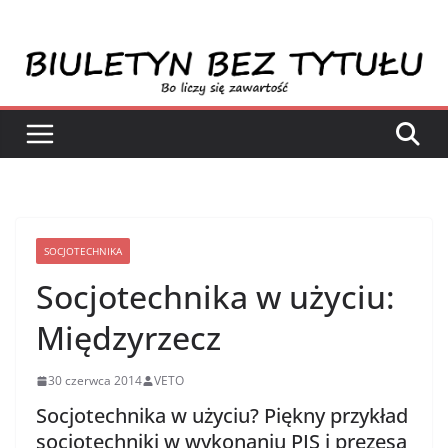
Przejdź
do
treści
SOCJOTECHNIKA
Socjotechnika w użyciu:
Międzyrzecz
30 czerwca 2014
VETO
Socjotechnika w użyciu? Piękny przykład
socjotechniki w wykonaniu PIS i prezesa